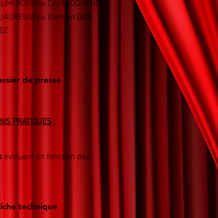
ILIHI ROGE ou Cécile OQUENDO
as JAUREGUI ou Damien DOS
EZ
ssier de presse
NS PRATIQUES :
s
évoluent en fonction des
.
fiche technique