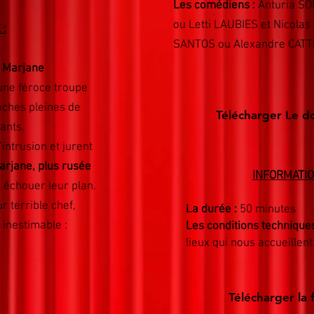
Les comédiens :
Anturia SO
ou Letti LAUBIES et Nicol
 :
SANTOS ou Alexandre CATT
e Marjane
une féroce troupe
poches pleines de
Télécharger Le do
lants.
intrusion et jurent
arjane, plus rusée
INFORMATIO
e échouer leur plan.
r terrible chef,
La durée :
50 minutes
inestimable :
Les conditions technique
lieux qui nous accueillent
Télécharger la 