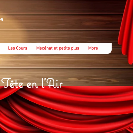
Les Cours
Mécénat et petits plus
More
ête en l'Air