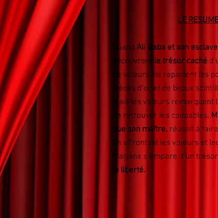
LE RESUME
Quand
Ali Baba et son esclav
découvrent
le trésor caché
d’
de voleurs, ils repartent les 
pièces d’or et de bijoux scintil
Mais les voleurs remarquent l’
de retrouver les coupables.
M
que son maître,
réussit à fair
En affrontant les voleurs et leu
Marjane s’empare d’un trésor 
la liberté.