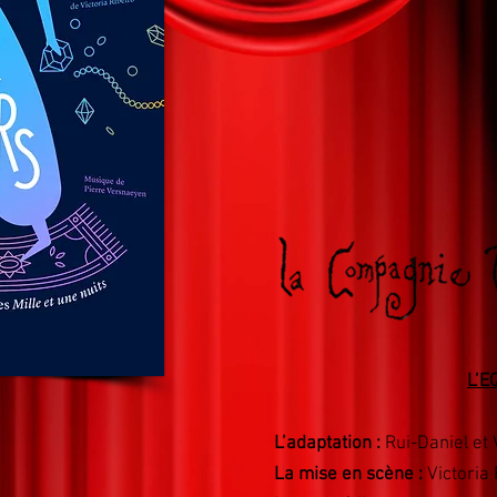
L’E
L’adaptation :
Rui-Daniel et 
La mise en scène :
Victoria